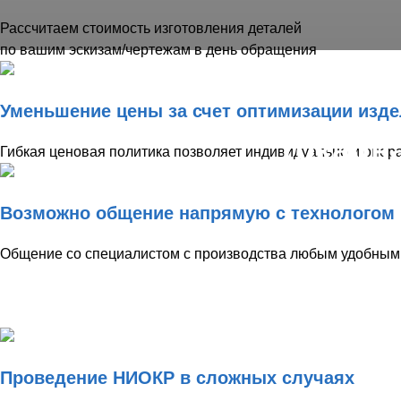
Рассчитаем стоимость изготовления деталей
по вашим эскизам/чертежам в день обращения
Уменьшение цены за счет оптимизации изде
Токарн
Гибкая ценовая политика позволяет индивидуально и опера
Возможно общение напрямую с технологом
Общение со специалистом с производства любым удобным д
Изготовлени
Проведение НИОКР в сложных случаях