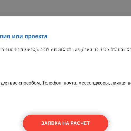
лия или проекта
ая обработка крупногаб
тивно оптимизировать стоимость изделия на всех этапах п
деталей на ЧПУ станках
ля вас способом. Телефон, почта, мессенджеры, личная в
е и стабильные поставки деталей на ваше 
ЗАЯВКА НА РАСЧЕТ